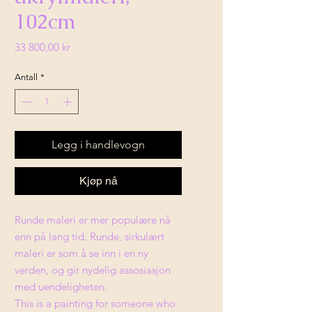
102cm
Pris
33 800,00 kr
Antall
*
Legg i handlevogn
Kjøp nå
Runde maleri er mer populære nå
enn på lang tid. Runde, sirkulært
maleri er som å se inn i en ny
verden, og gir nydelig assosiasjon
med uendeligheten.
This is a painting for someone who