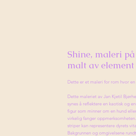
Shine, maleri på 
malt av element
Dette er et maleri for rom hvor en
Dette maleriet av Jan Kjetil Bjør
synes å reflektere en kaotisk og e
figur som minner om en hund eller e
virkelig fanger oppmerksomheten. 
striper kan representere dyrets vital
Bakgrunnen og omgivelsene rundt 