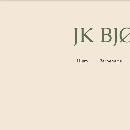
JK B
Hjem
Barnehage