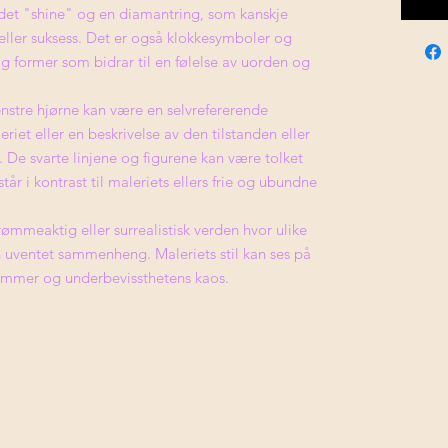
rdet "shine" og en diamantring, som kanskje
eller suksess. Det er også klokkesymboler og
 og former som bidrar til en følelse av uorden og
nstre hjørne kan være en selvrefererende
et eller en beskrivelse av den tilstanden eller
 De svarte linjene og figurene kan være tolket
tår i kontrast til maleriets ellers frie og ubundne
rømmeaktig eller surrealistisk verden hvor ulike
 uventet sammenheng. Maleriets stil kan ses på
rømmer og underbevissthetens kaos.