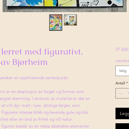
lerret med figurativt,
37 600,
 av Bjørheim
størrels
Velg
 ønsker en oppfriskende senterpunkt.
Antall
*
heim er en eksplosjon av farger og former som
nergisk stemning. I sentrum av maleriet er det en
t vilt dyr, malt i lyse, dristige farger, som
Figurens intense blikk og levende gule og blå
Legg
itet eller en ånd av frihet og vill natur.
figuren består av en rekke abstrakte elementer