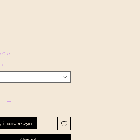
Pris
00 kr
e
*
 i handlevogn
Kjøp nå